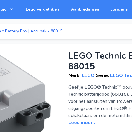
tijd
Lego vergelijken
Aanbiedingen
Jongens
c Battery Box | Accubak - 88015
LEGO Technic B
88015
Merk:
LEGO
Serie:
LEGO Tec
Geef je LEGO® Technic™ bou
Technic batterijdoos (88015). 
voor het aansluiten van Power
uitgangspoorten om LEGO® Pow
schakelaars om de motorrichting
Lees meer..