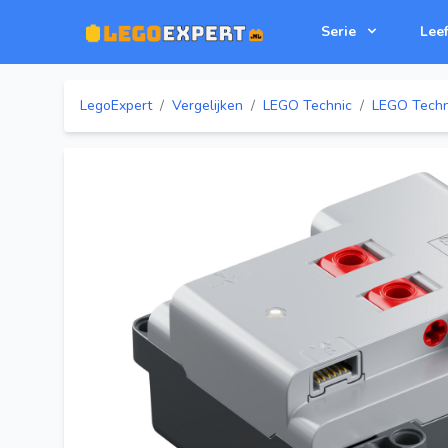
Serie
Leef
LegoExpert
/
Vergelijken
/
LEGO Technic
/
LEGO Techni