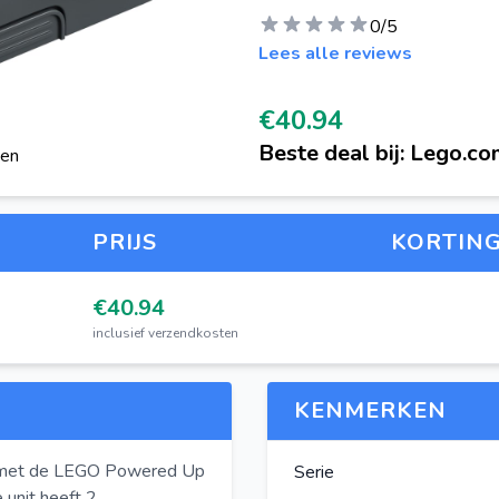
0
/5
Lees alle reviews
€40.94
Beste deal bij: Lego.c
gen
PRIJS
KORTIN
€40.94
inclusief verzendkosten
KENMERKEN
 met de LEGO Powered Up
Serie
 unit heeft 2