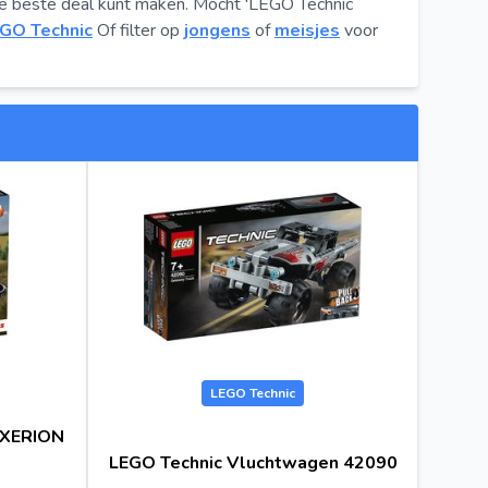
de beste deal kunt maken. Mocht 'LEGO Technic
GO Technic
Of filter op
jongens
of
meisjes
voor
LEGO Technic
 XERION
LEGO Technic Vluchtwagen 42090