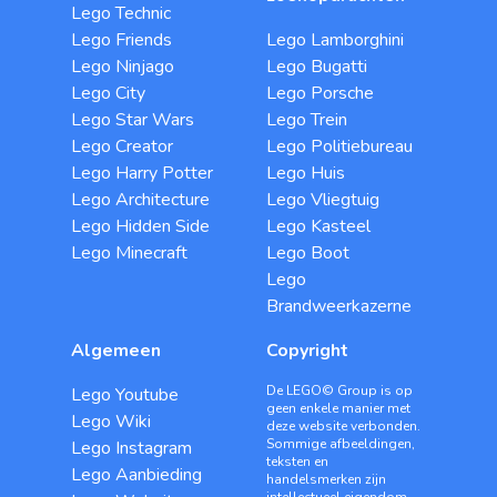
Lego Technic
Lego Friends
Lego Lamborghini
Lego Ninjago
Lego Bugatti
Lego City
Lego Porsche
Lego Star Wars
Lego Trein
Lego Creator
Lego Politiebureau
Lego Harry Potter
Lego Huis
Lego Architecture
Lego Vliegtuig
Lego Hidden Side
Lego Kasteel
Lego Minecraft
Lego Boot
Lego
Brandweerkazerne
Algemeen
Copyright
De LEGO© Group is op
Lego Youtube
geen enkele manier met
Lego Wiki
deze website verbonden.
Sommige afbeeldingen,
Lego Instagram
teksten en
Lego Aanbieding
handelsmerken zijn