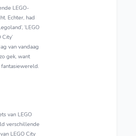
kende LEGO-
t. Echter, had
Legoland’, ‘LEGO
City’
dag van vandaag
 zo gek, want
 fantasiewereld.
sets van LEGO
eld verschillende
 van LEGO City