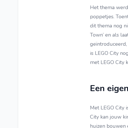
Het thema werd
LEGO Super Mario
poppetjes. Toen
LEGO Bionicle
dit thema nog n
LEGO Jurassic World
Town’ en als laa
LEGO Hero Factory
geïntroduceerd,
LEGO Spider-Man
is LEGO City nog
LEGO Mixels
met LEGO City ka
LEGO Atlantis
LEGO Toy Story
Een eige
LEGO The Movie
LEGO Monkie Kid
Met LEGO City is
LEGO Pirates
City kan jouw ki
LEGO Castle
huizen bouwen e