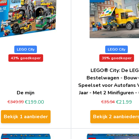
LEGO City
LEGO City
43%
goedkoper
39%
goedkoper
LEGO® City: De LE
Bestelwagen - Bouw-
Speelset voor Autofans 
De mijn
Jaar - Met 2 Minifiguren 
€199.00
€21.99
€349.99
€35.94
Bekijk 1 aanbieder
Bekijk 2 aanbieder