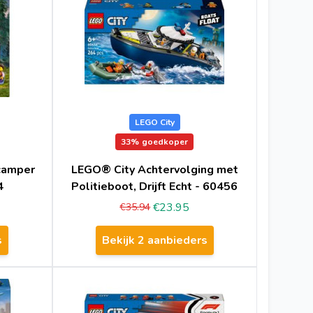
LEGO City
33%
goedkoper
 camper
LEGO® City Achtervolging met
4
Politieboot, Drijft Echt - 60456
€23.95
€35.94
s
Bekijk 2 aanbieders