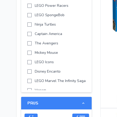
LEGO Power Racers
LEGO SpongeBob
Ninja Turtles
Captain America
The Avengers
Mickey Mouse
LEGO Icons
Disney Encanto
LEGO Marvel The Infinity Saga
Venom
LEGO Avatar
PRIJS
LEGO Marvel
€
7
€
999