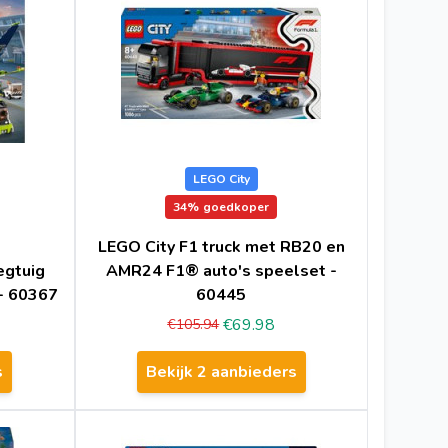
LEGO City
34%
goedkoper
LEGO City F1 truck met RB20 en
egtuig
AMR24 F1® auto's speelset -
- 60367
60445
€69.98
€105.94
s
Bekijk 2 aanbieders