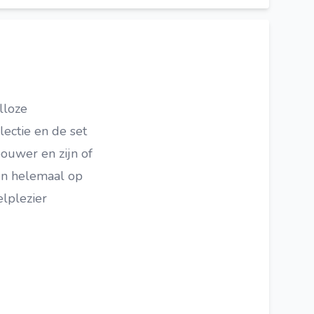
lloze
lectie en de set
bouwer en zijn of
en helemaal op
elplezier