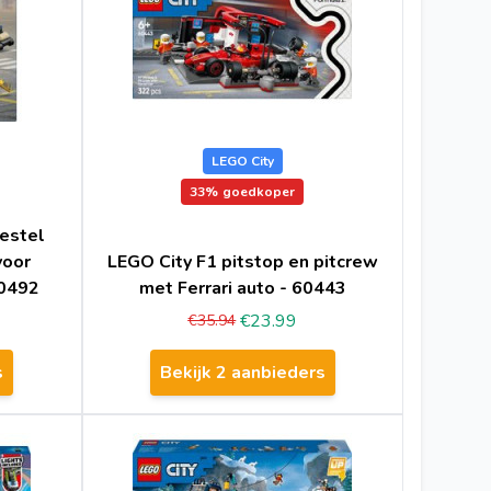
LEGO City
33%
goedkoper
estel
voor
LEGO City F1 pitstop en pitcrew
60492
met Ferrari auto - 60443
€23.99
€35.94
s
Bekijk 2 aanbieders