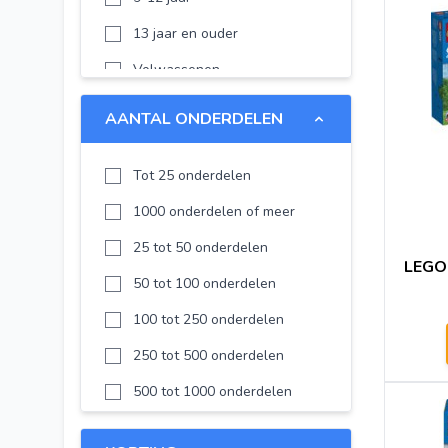
LEGO Fortnite
13 jaar en ouder
LEGO Horizon
Volwassenen
LEGO Botanicals
AANTAL ONDERDELEN
LEGO Family
Disney
Tot 25 onderdelen
Disney Frozen
1000 onderdelen of meer
LEGO Editions
25 tot 50 onderdelen
LEGO 
Technic
50 tot 100 onderdelen
LEGO Editions Football
100 tot 250 onderdelen
LEGO The Legend of Zelda
250 tot 500 onderdelen
LEGO Pokémon
500 tot 1000 onderdelen
LEGO KPop Demon Hunters