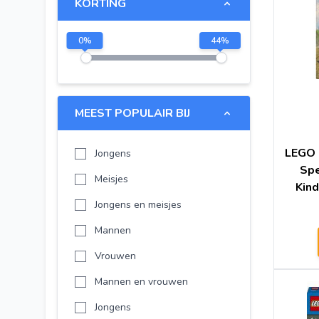
KORTING
LEGO City
LEGO Friends
0
%
44
%
LEGO Iconic
LEGO Spider-Man
Disney
MEEST POPULAIR BIJ
-
LEGO 
Jongens
-
Spe
Meisjes
LEGO The Legend of Zelda
Kin
Jongens en meisjes
LEGO Star Wars
Mannen
LEGO City
Vrouwen
LEGO Friends
Mannen en vrouwen
LEGO NINJAGO
Jongens
LEGO Creator