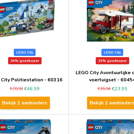
LEGO City
LEGO City
34%
goedkoper
33%
goedkoper
LEGO City Avontuurlijke
City Politiestation - 60316
voertuigset - 6045
€46.99
€23.95
€70.93
€35.94
Bekijk 2 aanbieders
Bekijk 2 aanbieder