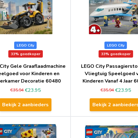
LEGO City
LEGO City
33%
goedkoper
33%
goedkoper
City Gele Graaflaadmachine
LEGO City Passagiersto
elgoed voor Kinderen en
Vliegtuig Speelgoed 
derkamer Decoratie 60480
Kinderen Vanaf 4 Jaar 
€23.95
€23.95
€35.94
€35.94
Bekijk 2 aanbieders
Bekijk 2 aanbieder