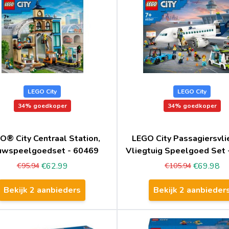
LEGO City
LEGO City
34%
goedkoper
34%
goedkoper
O® City Centraal Station,
LEGO City Passagiersvli
uwspeelgoedset - 60469
Vliegtuig Speelgoed Set 
€62.99
€69.98
€95.94
€105.94
Bekijk 2 aanbieders
Bekijk 2 aanbieder