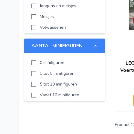
Jongens en meisjes
LEGO Minifigures
Meisjes
LEGO Super Heroes
Volwassenen
LEGO Technic
LEGO DUPLO
AANTAL MINIFIGUREN
LEGO Disney
LEGO Chima
0 minifiguren
LEG
Voert
LEGO Minecraft
1 tot 5 minifiguren
LEGO NEXO KNIGHTS
5 tot 10 minifiguren
LEGO Creator Expert
Vanaf 10 minifiguren
LEGO Harry Potter
LEGO Ideas
Product
1
LEGO Classic