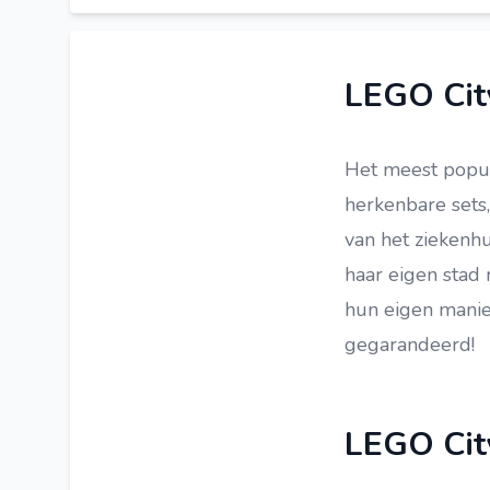
LEGO Architecture
LEGO Brickheadz
LEGO Cit
LEGO DOTS
LEGO The Movie 2
Het meest popul
LEGO Elves
herkenbare sets,
LEGO Speed Champions
van het ziekenhu
LEGO VIDIYO
haar eigen stad
LEGO Marvel Avengers
hun eigen manier
LEGO Juniors
gegarandeerd!
LEGO Hidden Side
LEGO Batman
LEGO City
LEGO Batman Movie
LEGO Racers