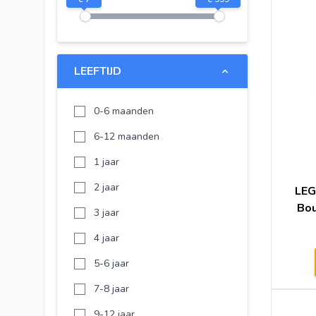
Disney Princess Frozen
Spider-Man Far From Home
LEGO DREAMZzz
LEEFTIJD
LEGO Sonic the Hedgehog
LEGO Animal Crossing
0-6 maanden
LEGO Gabby's Dollhouse
6-12 maanden
LEGO Iconic
1 jaar
LEGO Ninjago
2 jaar
LEG
Lego Ninjago
Bo
3 jaar
Lego Disney Princes
4 jaar
LEGO Duplo
5-6 jaar
LEGO Despicable Me
7-8 jaar
LEGO Wicked
9-12 jaar