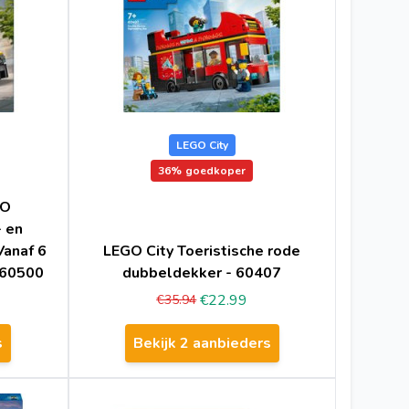
LEGO City
36%
goedkoper
GO
 en
Vanaf 6
LEGO City Toeristische rode
- 60500
dubbeldekker - 60407
€22.99
€35.94
s
Bekijk 2 aanbieders