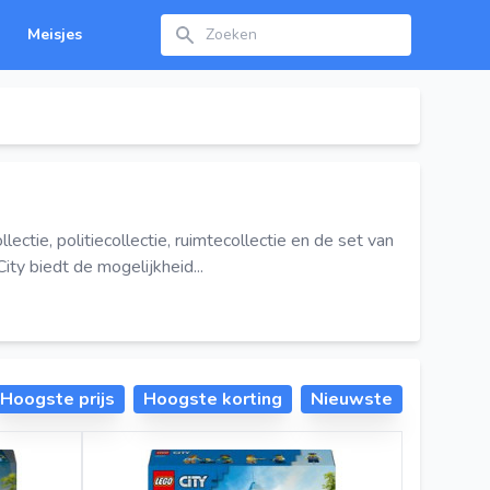
Zoeken
Meisjes
tie, politiecollectie, ruimtecollectie en de set van
ity biedt de mogelijkheid...
Hoogste prijs
Hoogste korting
Nieuwste