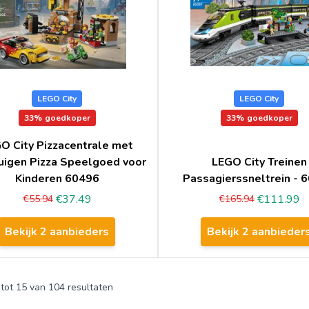
LEGO City
LEGO City
33%
goedkoper
33%
goedkoper
O City Pizzacentrale met
uigen Pizza Speelgoed voor
LEGO City Treinen
Kinderen 60496
Passagierssneltrein - 
€37.49
€111.99
€55.94
€165.94
Bekijk 2 aanbieders
Bekijk 2 aanbieder
tot
15
van
104
resultaten