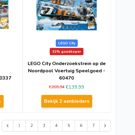
LEGO City
32%
goedkoper
LEGO City Onderzoekstrein op de
Noordpool Voertuig Speelgoed -
60337
60470
€139.99
€205.94
s
Bekijk 2 aanbieders
1
2
3
4
5
6
7