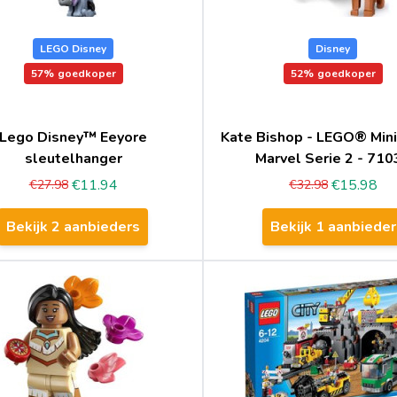
LEGO Disney
Disney
57%
goedkoper
52%
goedkoper
Lego Disney™ Eeyore
Kate Bishop - LEGO® Mini
sleutelhanger
Marvel Serie 2 - 710
€11.94
€15.98
€27.98
€32.98
Bekijk 2 aanbieders
Bekijk 1 aanbieder