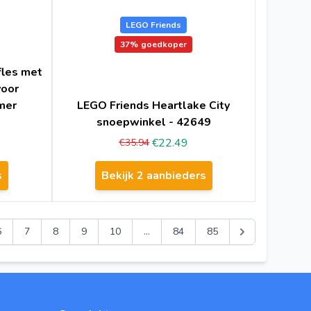
LEGO Friends
37%
goedkoper
fles met
voor
mer
LEGO Friends Heartlake City
snoepwinkel - 42649
€22.49
€35.94
s
Bekijk 2 aanbieders
6
7
8
9
10
...
84
85