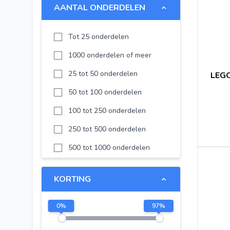
AANTAL ONDERDELEN
LEGO Family
Disney
Tot 25 onderdelen
Disney Frozen
1000 onderdelen of meer
LEGO Editions
25 tot 50 onderdelen
LEGO
Technic
50 tot 100 onderdelen
LEGO Editions Football
100 tot 250 onderdelen
LEGO The Legend of Zelda
250 tot 500 onderdelen
LEGO Pokémon
500 tot 1000 onderdelen
LEGO KPop Demon Hunters
KORTING
LEGO City
LEGO Friends
0
%
97
%
LEGO Iconic