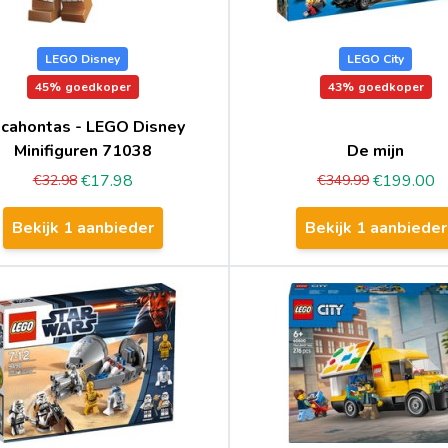
LEGO Disney
LEGO City
45%
goedkoper
43%
goedkoper
cahontas - LEGO Disney
Minifiguren 71038
De mijn
€17.98
€199.00
€32.98
€349.99
Bekijk 1 aanbieder
Bekijk 1 aanbieder