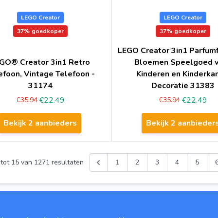
LEGO Creator
LEGO Creator
37%
goedkoper
37%
goedkoper
LEGO Creator 3in1 Parfum
GO® Creator 3in1 Retro
Bloemen Speelgoed 
efoon, Vintage Telefoon -
Kinderen en Kinderka
31174
Decoratie 31383
€22.49
€22.49
€35.94
€35.94
Bekijk 2 aanbieders
Bekijk 2 aanbieder
tot
15
van
1271
resultaten
1
2
3
4
5