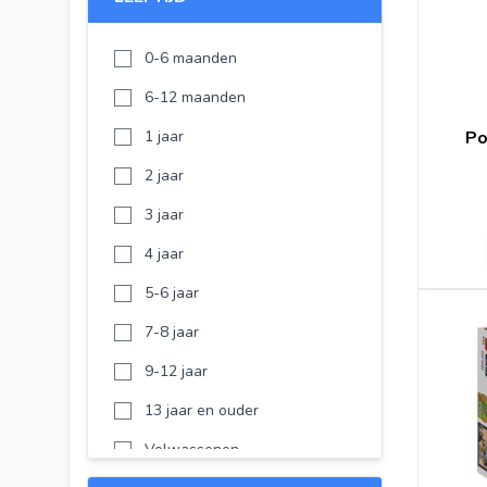
LEGO Sonic the Hedgehog
LEGO Animal Crossing
0-6 maanden
LEGO Gabby's Dollhouse
6-12 maanden
LEGO Iconic
1 jaar
Po
LEGO Ninjago
2 jaar
Lego Ninjago
3 jaar
Lego Disney Princes
4 jaar
LEGO Duplo
5-6 jaar
LEGO Despicable Me
7-8 jaar
LEGO Wicked
9-12 jaar
LEGO Fortnite
13 jaar en ouder
LEGO Horizon
Volwassenen
LEGO Botanicals