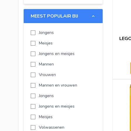
LEGO Spider-Man
Disney
MEEST POPULAIR BIJ
-
Jongens
-
LEGO 
Meisjes
LEGO The Legend of Zelda
Jongens en meisjes
LEGO Star Wars
Mannen
LEGO City
Vrouwen
LEGO Friends
Mannen en vrouwen
LEGO NINJAGO
Jongens
LEGO Creator
Jongens en meisjes
LEGO Minifigures
Meisjes
LEGO Super Heroes
Volwassenen
LEGO Technic