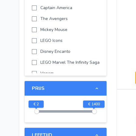
Captain America
The Avengers
Mickey Mouse
LEGO Icons
Disney Encanto
LEGO Marvel The Infinity Saga
Venom
LEGO Avatar
PRIJS
LEGO Marvel
€
2
€
1400
Disney Princess Frozen
Spider-Man Far From Home
LEGO DREAMZzz
LEEFTIJD