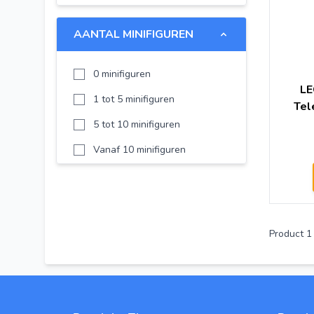
LEGO DUPLO
AANTAL MINIFIGUREN
LEGO Disney
LEGO Chima
0 minifiguren
LE
LEGO Minecraft
1 tot 5 minifiguren
Tel
LEGO NEXO KNIGHTS
5 tot 10 minifiguren
LEGO Creator Expert
Vanaf 10 minifiguren
LEGO Harry Potter
LEGO Ideas
LEGO Classic
Product
1
LEGO Architecture
LEGO Brickheadz
LEGO DOTS