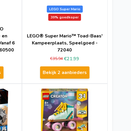
LEGO Super Mario
39%
goedkoper
GO
 en
LEGO® Super Mario™ Toad-Baas'
Vanaf 6
Kampeerplaats, Speelgoed -
- 60500
72040
€21.99
€35.94
s
Bekijk 2 aanbieders