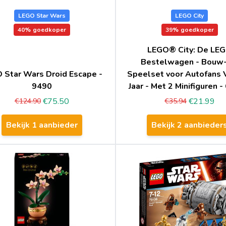
LEGO Star Wars
LEGO City
40%
goedkoper
39%
goedkoper
LEGO® City: De LE
Bestelwagen - Bouw-
 Star Wars Droid Escape -
Speelset voor Autofans 
9490
Jaar - Met 2 Minifiguren 
€75.50
€21.99
€124.90
€35.94
Bekijk 1 aanbieder
Bekijk 2 aanbieder