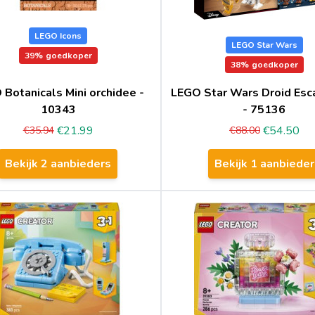
LEGO Icons
LEGO Star Wars
39%
goedkoper
38%
goedkoper
Botanicals Mini orchidee -
LEGO Star Wars Droid Es
10343
- 75136
€21.99
€54.50
€35.94
€88.00
Bekijk 2 aanbieders
Bekijk 1 aanbieder