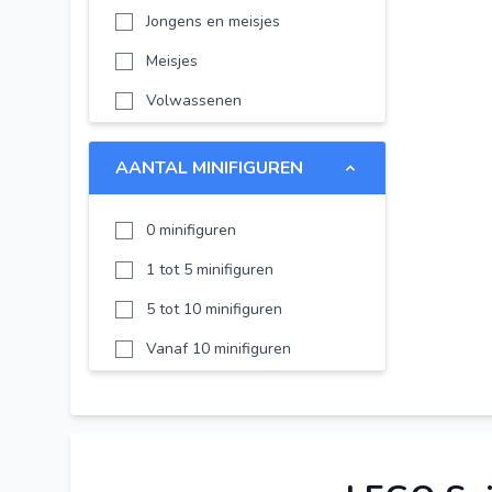
Jongens en meisjes
LEGO Minifigures
Meisjes
LEGO Super Heroes
Volwassenen
LEGO Technic
LEGO DUPLO
AANTAL MINIFIGUREN
LEGO Disney
LEGO Chima
0 minifiguren
LEGO Minecraft
1 tot 5 minifiguren
LEGO NEXO KNIGHTS
5 tot 10 minifiguren
LEGO Creator Expert
Vanaf 10 minifiguren
LEGO Harry Potter
LEGO Ideas
LEGO Classic