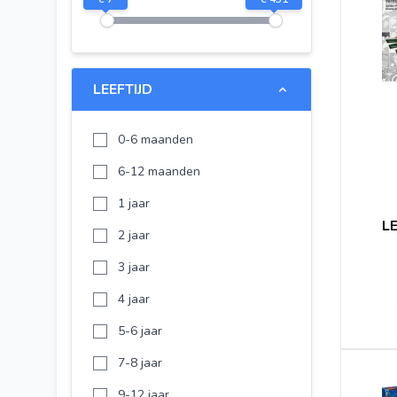
Disney Princess Frozen
Spider-Man Far From Home
LEGO DREAMZzz
LEEFTIJD
LEGO Sonic the Hedgehog
LEGO Animal Crossing
0-6 maanden
LEGO Gabby's Dollhouse
6-12 maanden
LEGO Iconic
1 jaar
L
LEGO Ninjago
2 jaar
Lego Ninjago
3 jaar
Lego Disney Princes
4 jaar
LEGO Duplo
5-6 jaar
LEGO Despicable Me
7-8 jaar
LEGO Wicked
9-12 jaar