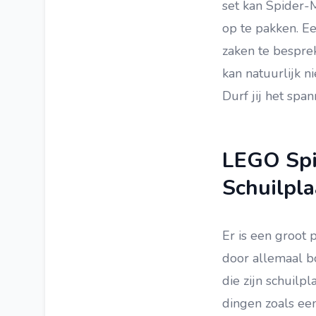
set kan Spider
LEGO Super Mario
op te pakken. E
LEGO Bionicle
zaken te bespre
kan natuurlijk n
LEGO Jurassic World
Durf jij het spa
LEGO Hero Factory
LEGO Spider-Man
LEGO Mixels
LEGO Spi
LEGO Atlantis
Schuilpla
LEGO Toy Story
LEGO The Movie
Er is een groot
LEGO Monkie Kid
door allemaal b
LEGO Pirates
die zijn schuilp
dingen zoals ee
LEGO Castle