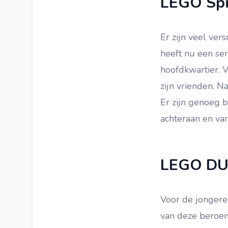
LEGO Sp
LEGO Architecture
LEGO Brickheadz
Er zijn veel ver
LEGO DOTS
heeft nu een ser
LEGO The Movie 2
hoofdkwartier. 
LEGO Elves
zijn vrienden. N
LEGO Speed Champions
Er zijn genoeg
LEGO VIDIYO
achteraan en va
LEGO Marvel Avengers
LEGO Juniors
LEGO DUP
LEGO Hidden Side
LEGO Batman
Voor de jongere 
LEGO Batman Movie
van deze beroemd
LEGO Racers