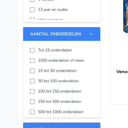
LEGO Fortnite
13 jaar en ouder
LEGO Horizon
Volwassenen
LEGO Botanicals
AANTAL ONDERDELEN
LEGO Family
Disney
Tot 25 onderdelen
Disney Frozen
1000 onderdelen of meer
LEGO Editions
25 tot 50 onderdelen
Veno
Technic
50 tot 100 onderdelen
LEGO Editions Football
100 tot 250 onderdelen
LEGO The Legend of Zelda
250 tot 500 onderdelen
LEGO Pokémon
500 tot 1000 onderdelen
LEGO KPop Demon Hunters