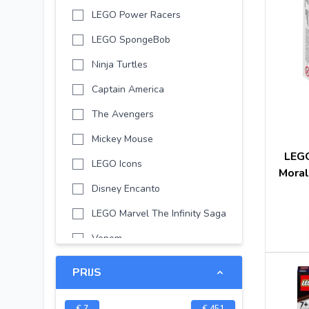
LEGO Power Racers
LEGO SpongeBob
Ninja Turtles
Captain America
The Avengers
Mickey Mouse
LEGO
LEGO Icons
Moral
Disney Encanto
LEGO Marvel The Infinity Saga
Venom
LEGO Avatar
PRIJS
LEGO Marvel
€
7
€
451