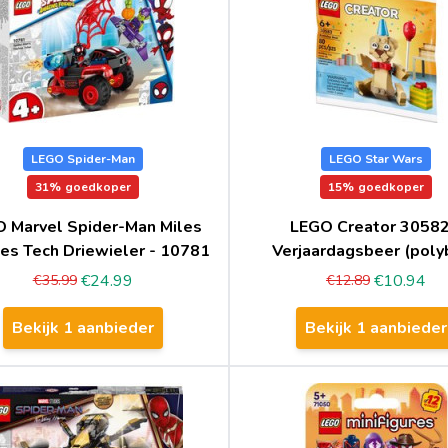
LEGO Spider-Man
LEGO Star Wars
31%
goedkoper
15%
goedkoper
 Marvel Spider-Man Miles
LEGO Creator 30582
es Tech Driewieler - 10781
Verjaardagsbeer (poly
€24.99
€10.94
€35.99
€12.89
Bekijk 1 aanbieder
Bekijk 1 aanbieder