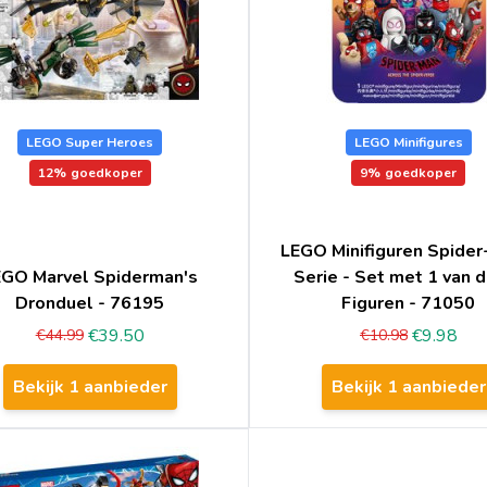
LEGO Super Heroes
LEGO Minifigures
12%
goedkoper
9%
goedkoper
LEGO Minifiguren Spider
EGO Marvel Spiderman's
Serie - Set met 1 van 
Dronduel - 76195
Figuren - 71050
€39.50
€9.98
€44.99
€10.98
Bekijk 1 aanbieder
Bekijk 1 aanbieder