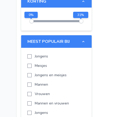
KORTING
LEGO City
LEGO Friends
0
%
31
%
LEGO Iconic
LEGO Spider-Man
Disney
MEEST POPULAIR BIJ
-
Jongens
-
Meisjes
LEGO The Legend of Zelda
Jongens en meisjes
LEGO Star Wars
Mannen
LEGO City
Vrouwen
LEGO Friends
Mannen en vrouwen
LEGO NINJAGO
Jongens
LEGO Creator