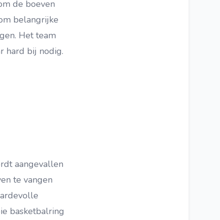
 om de boeven
 om belangrijke
ngen. Het team
 hard bij nodig.
ordt aangevallen
ven te vangen
aardevolle
ie basketbalring