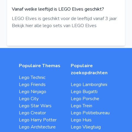
Vanaf welke leeftijd is LEGO Elves geschikt?
LEGO Elves is geschikt voor de leeftijd vanaf 3 jaar
Bekijk hier
alle lego sets van LEGO Elves
Populaire Themas
Populaire
zoekopdrachten
Lego Technic
Lego Friends
Lego Lamborghini
Lego Ninjago
Lego Bugatti
Lego City
Lego Porsche
Lego Star Wars
Lego Trein
Lego Creator
Lego Politiebureau
Lego Harry Potter
Lego Huis
Lego Architecture
Lego Vliegtuig