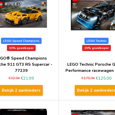
LEGO Speed Champions
LEGO Technic
33%
goedkoper
29%
goedkoper
EGO® Speed Champions
che 911 GT3 RS Supercar -
LEGO Technic Porsche G
77239
Performance racewagen
€21.99
€125.00
€32.94
€175.94
Bekijk 2 aanbieders
Bekijk 2 aanbieder