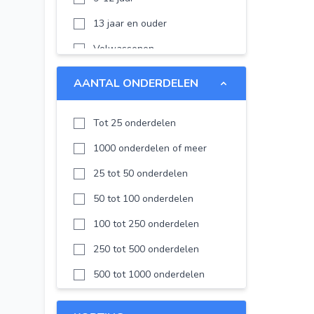
LEGO Fortnite
13 jaar en ouder
LEGO Horizon
Volwassenen
LEGO Botanicals
AANTAL ONDERDELEN
LEGO Family
Disney
Tot 25 onderdelen
Disney Frozen
1000 onderdelen of meer
LEGO Editions
25 tot 50 onderdelen
Technic
50 tot 100 onderdelen
LEGO Editions Football
100 tot 250 onderdelen
LEGO The Legend of Zelda
250 tot 500 onderdelen
LEGO Pokémon
500 tot 1000 onderdelen
LEGO KPop Demon Hunters