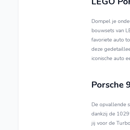
LEGO Po
LEGO Architecture
LEGO Brickheadz
Dompel je onder
LEGO DOTS
bouwsets van LE
LEGO The Movie 2
favoriete auto t
LEGO Elves
deze gedetaille
LEGO Speed Champions
iconische auto 
LEGO VIDIYO
LEGO Marvel Avengers
Porsche 
LEGO Juniors
LEGO Hidden Side
De opvallende s
LEGO Batman
dankzij de 1029
LEGO Batman Movie
jij voor de Turb
LEGO Racers