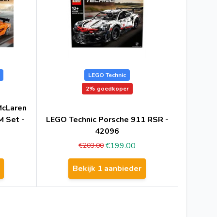
LEGO Technic
2%
goedkoper
McLaren
M Set -
LEGO Technic Porsche 911 RSR -
42096
€199.00
€203.00
Bekijk 1 aanbieder