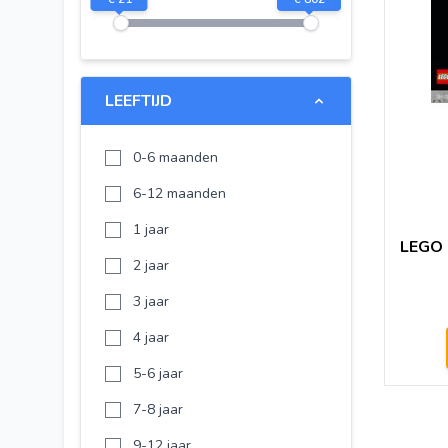
Disney Princess Frozen
Spider-Man Far From Home
LEGO DREAMZzz
LEEFTIJD
LEGO Sonic the Hedgehog
LEGO Animal Crossing
0-6 maanden
LEGO Gabby's Dollhouse
6-12 maanden
LEGO Iconic
1 jaar
LEGO 
LEGO Ninjago
2 jaar
Lego Ninjago
3 jaar
Lego Disney Princes
4 jaar
LEGO Duplo
5-6 jaar
LEGO Despicable Me
7-8 jaar
LEGO Wicked
9-12 jaar