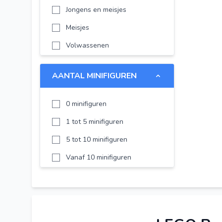
Jongens en meisjes
LEGO Minifigures
Meisjes
LEGO Super Heroes
Volwassenen
LEGO Technic
LEGO DUPLO
AANTAL MINIFIGUREN
LEGO Disney
LEGO Chima
0 minifiguren
LEGO Minecraft
1 tot 5 minifiguren
LEGO NEXO KNIGHTS
5 tot 10 minifiguren
LEGO Creator Expert
Vanaf 10 minifiguren
LEGO Harry Potter
LEGO Ideas
LEGO Classic