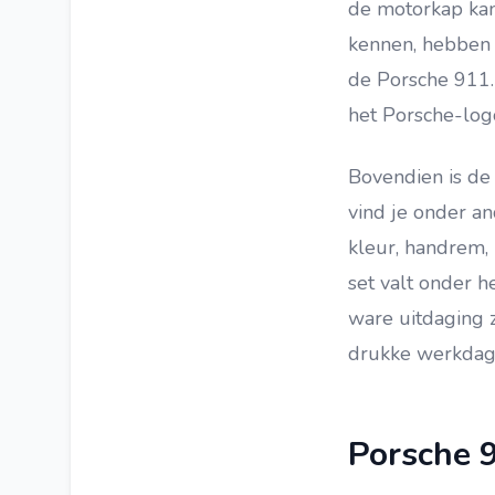
de motorkap kan
LEGO Super Mario
kennen, hebben 
LEGO Bionicle
de Porsche 911.
het Porsche-logo
LEGO Jurassic World
LEGO Hero Factory
Bovendien is de 
LEGO Spider-Man
vind je onder a
LEGO Mixels
kleur, handrem, 
LEGO Atlantis
set valt onder 
LEGO Toy Story
ware uitdaging 
drukke werkdag.
LEGO The Movie
LEGO Monkie Kid
LEGO Pirates
Porsche 
LEGO Castle