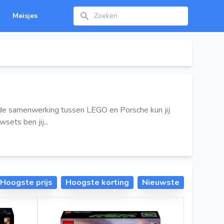
Zoeken
Meisjes
de samenwerking tussen LEGO en Porsche kun jij
ets ben jij...
Hoogste prijs
Hoogste korting
Nieuwste