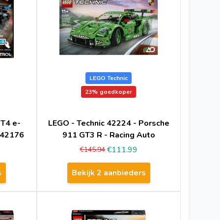
LEGO Technic
23%
goedkoper
T4 e-
LEGO - Technic 42224 - Porsche
 42176
911 GT3 R - Racing Auto
€111.99
€145.94
s
Bekijk 2 aanbieders