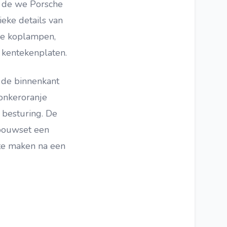
s de we Porsche
eke details van
le koplampen,
 kentekenplaten.
n de binnenkant
onkeroranje
 besturing. De
 bouwset een
 te maken na een