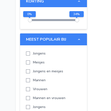
KORTING
LEGO City
LEGO Friends
0
%
34
%
LEGO Iconic
LEGO Spider-Man
Disney
MEEST POPULAIR BIJ
-
Jongens
-
Meisjes
LEGO The Legend of Zelda
Jongens en meisjes
LEGO Star Wars
Mannen
LEGO City
Vrouwen
LEGO Friends
Mannen en vrouwen
LEGO NINJAGO
Jongens
LEGO Creator