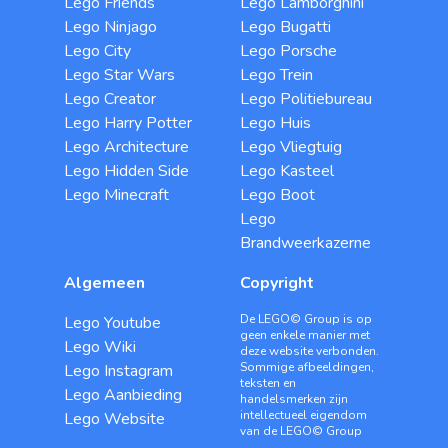
Lego Friends
Lego Lamborghini
Lego Ninjago
Lego Bugatti
Lego City
Lego Porsche
Lego Star Wars
Lego Trein
Lego Creator
Lego Politiebureau
Lego Harry Potter
Lego Huis
Lego Architecture
Lego Vliegtuig
Lego Hidden Side
Lego Kasteel
Lego Minecraft
Lego Boot
Lego
Brandweerkazerne
Algemeen
Copyright
De LEGO© Group is op
Lego Youtube
geen enkele manier met
Lego Wiki
deze website verbonden.
Sommige afbeeldingen,
Lego Instagram
teksten en
Lego Aanbieding
handelsmerken zijn
intellectueel eigendom
Lego Website
van de LEGO© Group