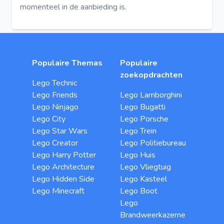
momenteel in de aanbieding is.
Populaire Themas
Populaire
zoekopdrachten
Lego Technic
Lego Friends
Lego Lamborghini
Lego Ninjago
Lego Bugatti
Lego City
Lego Porsche
Lego Star Wars
Lego Trein
Lego Creator
Lego Politiebureau
Lego Harry Potter
Lego Huis
Lego Architecture
Lego Vliegtuig
Lego Hidden Side
Lego Kasteel
Lego Minecraft
Lego Boot
Lego
Brandweerkazerne