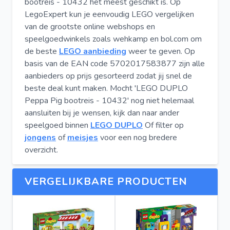
bootreis - 10432 het meest geschikt is. Op
LegoExpert kun je eenvoudig LEGO vergelijken
van de grootste online webshops en
speelgoedwinkels zoals wehkamp en bol.com om
de beste
LEGO aanbieding
weer te geven. Op
basis van de EAN code 5702017583877 zijn alle
aanbieders op prijs gesorteerd zodat jij snel de
beste deal kunt maken. Mocht 'LEGO DUPLO
Peppa Pig bootreis - 10432' nog niet helemaal
aansluiten bij je wensen, kijk dan naar ander
speelgoed binnen
LEGO DUPLO
Of filter op
jongens
of
meisjes
voor een nog bredere
overzicht.
VERGELIJKBARE PRODUCTEN