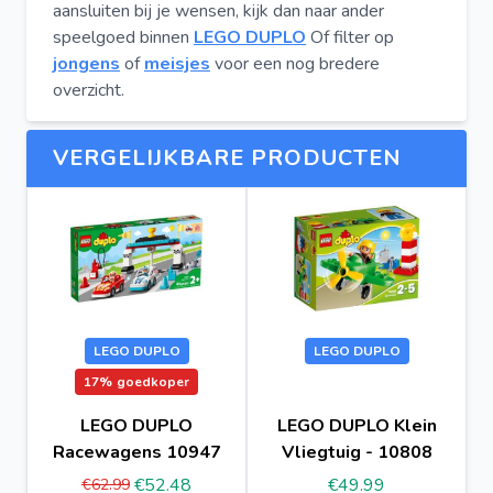
aansluiten bij je wensen, kijk dan naar ander
speelgoed binnen
LEGO DUPLO
Of filter op
jongens
of
meisjes
voor een nog bredere
overzicht.
VERGELIJKBARE PRODUCTEN
LEGO DUPLO
LEGO DUPLO
17%
goedkoper
LEGO DUPLO
LEGO DUPLO Klein
Racewagens 10947
Vliegtuig - 10808
€52.48
€49.99
€62.99