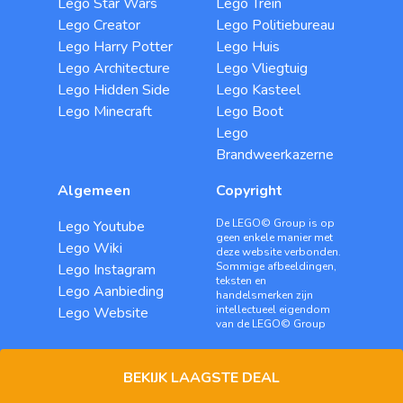
Lego Star Wars
Lego Trein
Lego Creator
Lego Politiebureau
Lego Harry Potter
Lego Huis
Lego Architecture
Lego Vliegtuig
Lego Hidden Side
Lego Kasteel
Lego Minecraft
Lego Boot
Lego
Brandweerkazerne
Algemeen
Copyright
De LEGO© Group is op
Lego Youtube
geen enkele manier met
Lego Wiki
deze website verbonden.
Sommige afbeeldingen,
Lego Instagram
teksten en
Lego Aanbieding
handelsmerken zijn
intellectueel eigendom
Lego Website
van de LEGO© Group
BEKIJK LAAGSTE DEAL
© Copyright 2014 - 2026. All Rights Reserved.