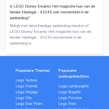
Is LEGO Disney Encanto Het magische huis van de
familie Madrigal - 43245 ook momenteel in de
aanbieding?
Bekijk met deze
handige aanbieding checker
of
LEGO Disney Encanto Het magische huis van de
familie Madrigal - 43245 momenteel in de
aanbieding is.
Populaire Themas
Populaire
zoekopdrachten
Lego Technic
Lego Friends
Lego Lamborghini
Lego Ninjago
Lego Bugatti
Lego City
Lego Porsche
Lego Star Wars
Lego Trein