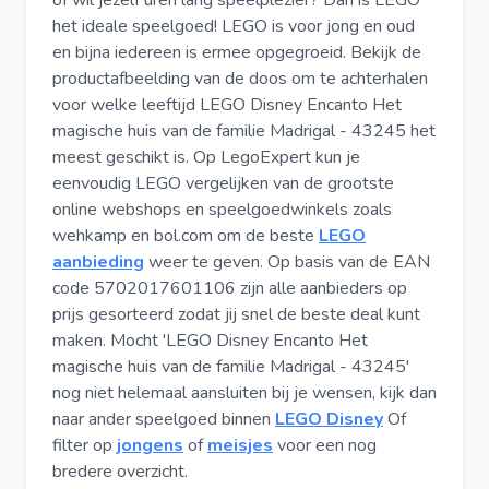
of wil jezelf uren lang speelplezier? Dan is LEGO
het ideale speelgoed! LEGO is voor jong en oud
en bijna iedereen is ermee opgegroeid. Bekijk de
productafbeelding van de doos om te achterhalen
voor welke leeftijd LEGO Disney Encanto Het
magische huis van de familie Madrigal - 43245 het
meest geschikt is. Op LegoExpert kun je
eenvoudig LEGO vergelijken van de grootste
online webshops en speelgoedwinkels zoals
wehkamp en bol.com om de beste
LEGO
aanbieding
weer te geven. Op basis van de EAN
code 5702017601106 zijn alle aanbieders op
prijs gesorteerd zodat jij snel de beste deal kunt
maken. Mocht 'LEGO Disney Encanto Het
magische huis van de familie Madrigal - 43245'
nog niet helemaal aansluiten bij je wensen, kijk dan
naar ander speelgoed binnen
LEGO Disney
Of
filter op
jongens
of
meisjes
voor een nog
bredere overzicht.