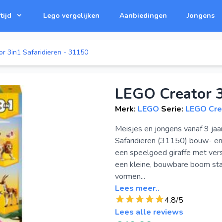
tijd
Lego vergelijken
Aanbiedingen
Jongens
r 3in1 Safaridieren - 31150
LEGO Creator 3
Merk:
LEGO
Serie:
LEGO Cre
Meisjes en jongens vanaf 9 ja
Safaridieren (31150) bouw- en 
een speelgoed giraffe met vers
een kleine, bouwbare boom sta
vormen...
Lees meer..
4.8/5
Lees alle reviews