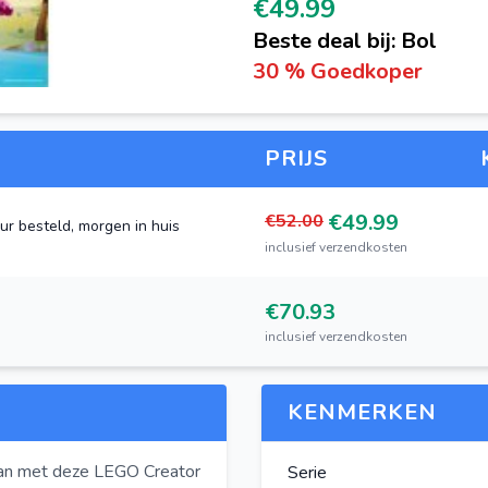
€49.99
Beste deal bij: Bol
30 % Goedkoper
gen
PRIJS
€49.99
€52.00
ur besteld, morgen in huis
inclusief verzendkosten
€70.93
inclusief verzendkosten
KENMERKEN
gaan met deze LEGO Creator
Serie