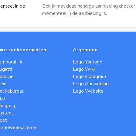
enteel in de
Bekijk met deze
handige aanbieding checker
momenteel in de aanbieding is.
ire zoekopdrachten
Algemeen
amborghini
Lego Youtube
ugatti
Lego Wiki
orsche
Lego Instagram
ein
Lego Aanbieding
litiebureau
Lego Website
uis
iegtuig
asteel
oot
randweerkazerne