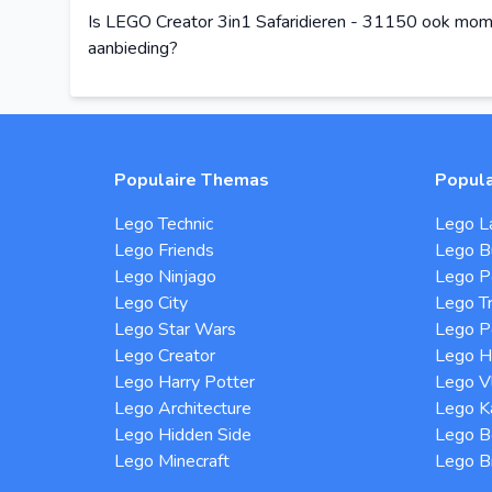
Is LEGO Creator 3in1 Safaridieren - 31150 ook mom
aanbieding?
Populaire Themas
Popula
Lego Technic
Lego L
Lego Friends
Lego B
Lego Ninjago
Lego P
Lego City
Lego Tr
Lego Star Wars
Lego Po
Lego Creator
Lego H
Lego Harry Potter
Lego Vl
Lego Architecture
Lego K
Lego Hidden Side
Lego B
Lego Minecraft
Lego B