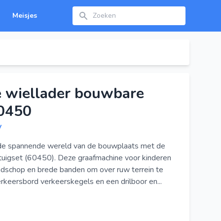
Zoeken
Meisjes
 wiellader bouwbare
60450
y
 de spannende wereld van de bouwplaats met de
tuigset (60450). Deze graafmachine voor kinderen
aadschop en brede banden om over ruw terrein te
erkeersbord verkeerskegels en een drilboor en...