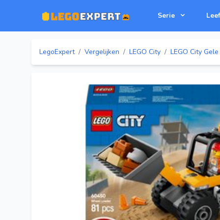
Serie
Leef
LegoExpert
/
Vergelijken
/
LEGO City
/
LEGO City Gele