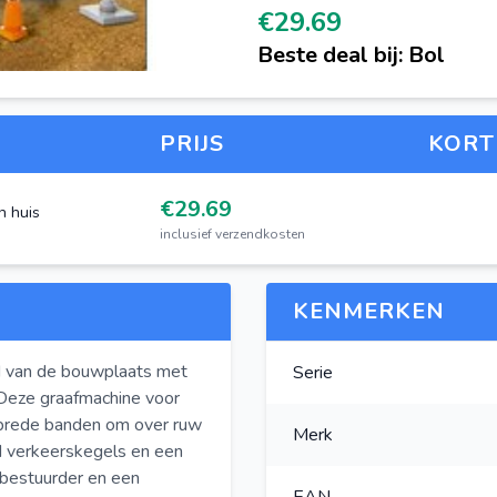
€29.69
Beste deal bij: Bol
gen
PRIJS
KORT
€29.69
n huis
inclusief verzendkosten
KENMERKEN
d van de bouwplaats met
Serie
 Deze graafmachine voor
n brede banden om over ruw
Merk
rd verkeerskegels en een
 bestuurder en een