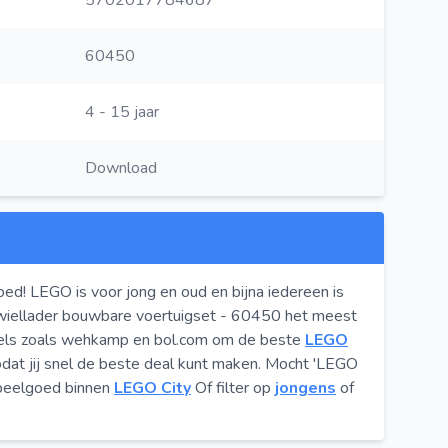
5702017784687
60450
4 - 15 jaar
Download
oed! LEGO is voor jong en oud en bijna iedereen is
 wiellader bouwbare voertuigset - 60450 het meest
kels zoals wehkamp en bol.com om de beste
LEGO
at jij snel de beste deal kunt maken. Mocht 'LEGO
 speelgoed binnen
LEGO City
Of filter op
jongens
of