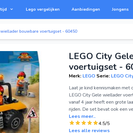
tijd
Lego vergelijken
Aanbiedingen
Jongens
 wiellader bouwbare voertuigset - 60450
LEGO City Gele
voertuigset - 
Merk:
LEGO
Serie:
LEGO Cit
Laat je kind kennismaken met
LEGO City Gele wiellader voer
vanaf 4 jaar heeft een grote l
rijden. De set bevat ook een v
Lees meer..
4.5/5
Lees alle reviews