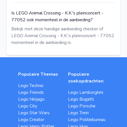
Is LEGO Animal Crossing - K.K.'s pleinconcert -
77052 ook momenteel in de aanbieding?
Bekijk met deze
handige aanbieding checker
of
LEGO Animal Crossing - K.K.'s pleinconcert - 77052
momenteel in de aanbieding is.
Populaire Themas
Populaire
zoekopdrachten
Lego Technic
Lego Friends
Lego Lamborghini
Lego Ninjago
Lego Bugatti
Lego City
Lego Porsche
Lego Star Wars
Lego Trein
Lego Creator
Lego Politiebureau
Lego Harry Potter
Lego Huis