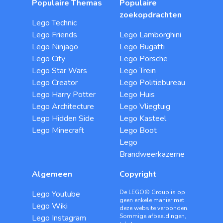
Populaire Themas
Populaire
zoekopdrachten
Lego Technic
Lego Friends
Lego Lamborghini
Lego Ninjago
Lego Bugatti
Lego City
Lego Porsche
Lego Star Wars
Lego Trein
Lego Creator
Lego Politiebureau
Lego Harry Potter
Lego Huis
Lego Architecture
Lego Vliegtuig
Lego Hidden Side
Lego Kasteel
Lego Minecraft
Lego Boot
Lego
Brandweerkazerne
Algemeen
Copyright
De LEGO© Group is op
Lego Youtube
geen enkele manier met
Lego Wiki
deze website verbonden.
Sommige afbeeldingen,
Lego Instagram