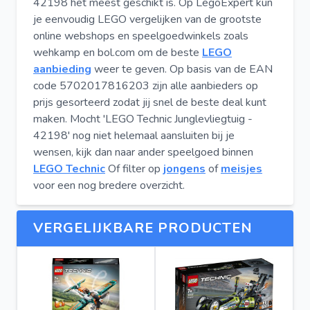
42198 het meest geschikt is. Op LegoExpert kun
je eenvoudig LEGO vergelijken van de grootste
online webshops en speelgoedwinkels zoals
wehkamp en bol.com om de beste
LEGO
aanbieding
weer te geven. Op basis van de EAN
code 5702017816203 zijn alle aanbieders op
prijs gesorteerd zodat jij snel de beste deal kunt
maken. Mocht 'LEGO Technic Junglevliegtuig -
42198' nog niet helemaal aansluiten bij je
wensen, kijk dan naar ander speelgoed binnen
LEGO Technic
Of filter op
jongens
of
meisjes
voor een nog bredere overzicht.
VERGELIJKBARE PRODUCTEN