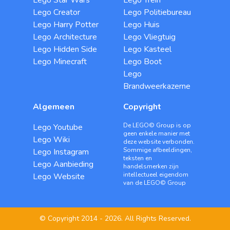
Lego Star Wars
Lego Trein
Lego Creator
Lego Politiebureau
Lego Harry Potter
Lego Huis
Lego Architecture
Lego Vliegtuig
Lego Hidden Side
Lego Kasteel
Lego Minecraft
Lego Boot
Lego
Brandweerkazerne
Algemeen
Copyright
De LEGO© Group is op
Lego Youtube
geen enkele manier met
Lego Wiki
deze website verbonden.
Sommige afbeeldingen,
Lego Instagram
teksten en
Lego Aanbieding
handelsmerken zijn
intellectueel eigendom
Lego Website
van de LEGO© Group
© Copyright 2014 - 2026. All Rights Reserved.