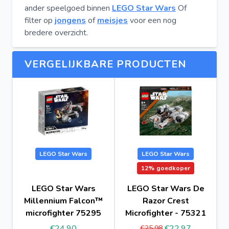
ander speelgoed binnen
LEGO Star Wars
Of
filter op
jongens
of
meisjes
voor een nog
bredere overzicht.
VERGELIJKBARE PRODUCTEN
LEGO Star Wars
LEGO Star Wars
12%
goedkoper
LEGO Star Wars
LEGO Star Wars De
Millennium Falcon™
Razor Crest
microfighter 75295
Microfighter - 75321
€24.90
€22.97
€25.98