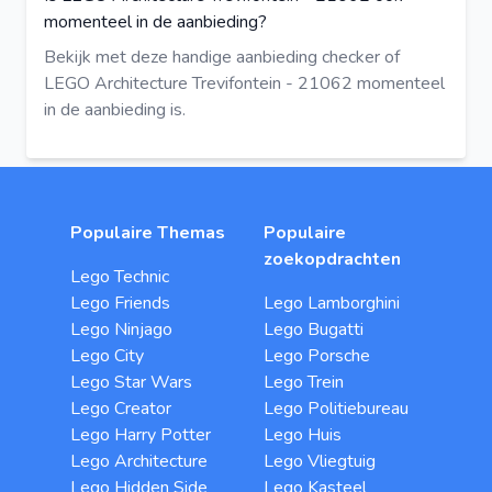
momenteel in de aanbieding?
Bekijk met deze
handige aanbieding checker
of
LEGO Architecture Trevifontein - 21062 momenteel
in de aanbieding is.
Populaire Themas
Populaire
zoekopdrachten
Lego Technic
Lego Friends
Lego Lamborghini
Lego Ninjago
Lego Bugatti
Lego City
Lego Porsche
Lego Star Wars
Lego Trein
Lego Creator
Lego Politiebureau
Lego Harry Potter
Lego Huis
Lego Architecture
Lego Vliegtuig
Lego Hidden Side
Lego Kasteel