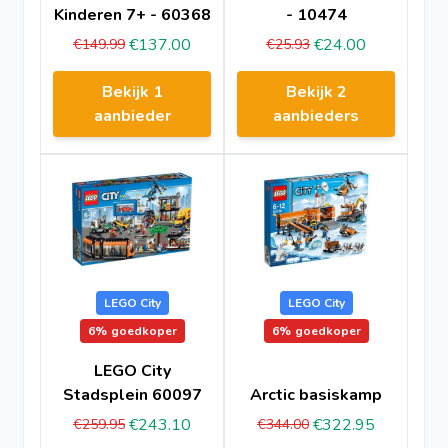
Kinderen 7+ - 60368
- 10474
€137.00
€24.00
€149.99
€25.93
Bekijk 1
Bekijk 2
aanbieder
aanbieders
LEGO City
LEGO City
6%
goedkoper
6%
goedkoper
LEGO City
Stadsplein 60097
Arctic basiskamp
€243.10
€322.95
€259.95
€344.00