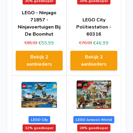
35%
goedkoper
34%
goedkoper
LEGO - Ninjago
71857 -
LEGO City
Ninjavoertuigen Bij
Politiestation -
De Boomhut
60316
€55.99
€46.99
€85.93
€70.93
Bekijk 2
Bekijk 2
aanbieders
aanbieders
LEGO City
LEGO Jurassic World
32%
goedkoper
26%
goedkoper