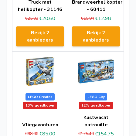
Truck met
Brandweerhelikopter
helikopter - 31146
- 60411
€20.60
€12.98
€25.93
€15.94
Bekijk 2
Bekijk 2
aanbieders
aanbieders
LEGO Creator
LEGO City
13%
goedkoper
12%
goedkoper
Kustwacht
Vliegavonturen
patrouille
€85.00
€154.75
€98.00
€175.40