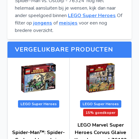
Spider-Man vs. Oscorp - 76324' nog niet
helemaal aansluiten bij je wensen, kijk dan naar
ander speelgoed binnen
LEGO Super Heroes
Of
filter op
jongens
of
meisjes
voor een nog
bredere overzicht.
VERGELIJKBARE PRODUCTEN
LEGO Super Heroes
LEGO Super Heroes
15%
goedkoper
LEGO Marvel Super
Spider-Man™: Spider-
Heroes Corvus Glaive