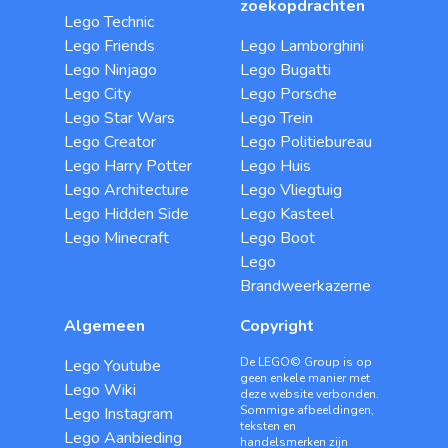
zoekopdrachten
Lego Technic
Lego Friends
Lego Lamborghini
Lego Ninjago
Lego Bugatti
Lego City
Lego Porsche
Lego Star Wars
Lego Trein
Lego Creator
Lego Politiebureau
Lego Harry Potter
Lego Huis
Lego Architecture
Lego Vliegtuig
Lego Hidden Side
Lego Kasteel
Lego Minecraft
Lego Boot
Lego
Brandweerkazerne
Algemeen
Copyright
De LEGO© Group is op
Lego Youtube
geen enkele manier met
Lego Wiki
deze website verbonden.
Sommige afbeeldingen,
Lego Instagram
teksten en
Lego Aanbieding
handelsmerken zijn