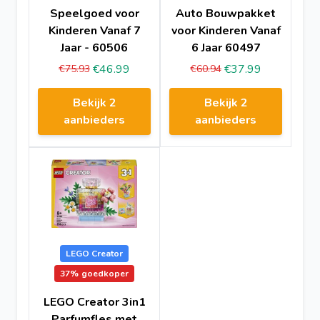
Speelgoed voor
Auto Bouwpakket
Kinderen Vanaf 7
voor Kinderen Vanaf
Jaar - 60506
6 Jaar 60497
€46.99
€37.99
€75.93
€60.94
Bekijk 2
Bekijk 2
aanbieders
aanbieders
LEGO Creator
37%
goedkoper
LEGO Creator 3in1
Parfumfles met