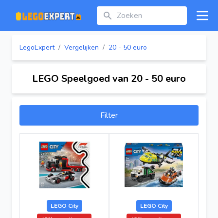
Zoeken
Open
LegoExpert
/
Vergelijken
/
20 - 50 euro
LEGO Speelgoed van 20 - 50 euro
Filter
LEGO City
LEGO City