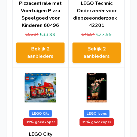
Pizzacentrale met
LEGO Technic
Voertuigen Pizza
Onderzeeër voor
Speelgoed voor
diepzeeonderzoek -
Kinderen 60496
42201
€33.99
€27.99
€55.94
€45.94
Bekijk 2
Bekijk 2
aanbieders
aanbieders
LEGO City
LEGO Icons
39%
goedkoper
39%
goedkoper
LEGO City