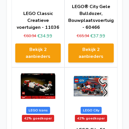
LEGO® City Gele
LEGO Classic
Bulldozer,
Creatieve
Bouwplaatsvoertuig
voertuigen - 11036
- 60466
€34.99
€37.99
€60.94
€65.94
Bekijk 2
Bekijk 2
aanbieders
aanbieders
LEGO Icons
LEGO City
42%
goedkoper
42%
goedkoper