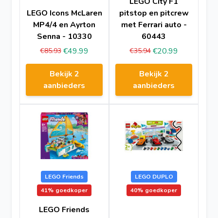
LEGO City F1
LEGO Icons McLaren
pitstop en pitcrew
MP4/4 en Ayrton
met Ferrari auto -
Senna - 10330
60443
€49.99
€20.99
€85.93
€35.94
Bekijk 2
Bekijk 2
aanbieders
aanbieders
LEGO Friends
LEGO DUPLO
41%
goedkoper
40%
goedkoper
LEGO Friends