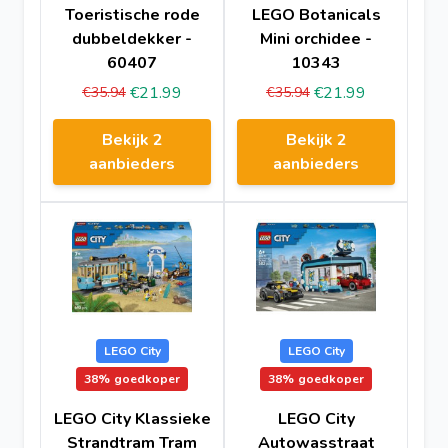
Toeristische rode
LEGO Botanicals
dubbeldekker -
Mini orchidee -
60407
10343
€21.99
€21.99
€35.94
€35.94
Bekijk 2
Bekijk 2
aanbieders
aanbieders
LEGO City
LEGO City
38%
goedkoper
38%
goedkoper
LEGO City Klassieke
LEGO City
Strandtram Tram
Autowasstraat