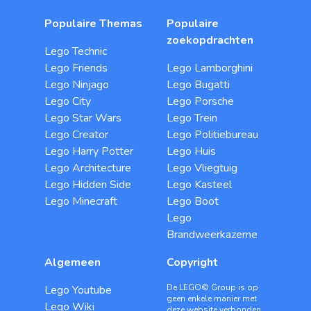
Populaire Themas
Populaire
zoekopdrachten
Lego Technic
Lego Friends
Lego Lamborghini
Lego Ninjago
Lego Bugatti
Lego City
Lego Porsche
Lego Star Wars
Lego Trein
Lego Creator
Lego Politiebureau
Lego Harry Potter
Lego Huis
Lego Architecture
Lego Vliegtuig
Lego Hidden Side
Lego Kasteel
Lego Minecraft
Lego Boot
Lego
Brandweerkazerne
Algemeen
Copyright
De LEGO© Group is op
Lego Youtube
geen enkele manier met
Lego Wiki
deze website verbonden.