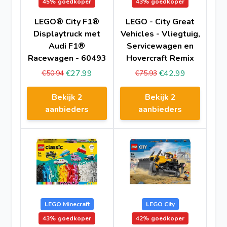
45%
goedkoper
43%
goedkoper
LEGO® City F1®
LEGO - City Great
Displaytruck met
Vehicles - Vliegtuig,
Audi F1®
Servicewagen en
Racewagen - 60493
Hovercraft Remix
€27.99
€42.99
€50.94
€75.93
Bekijk 2
Bekijk 2
aanbieders
aanbieders
LEGO Minecraft
LEGO City
43%
goedkoper
42%
goedkoper