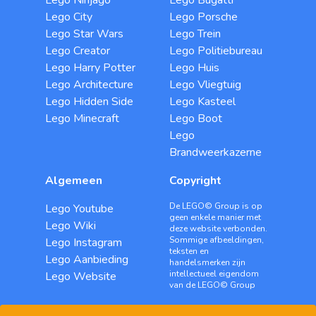
Lego Ninjago
Lego Bugatti
Lego City
Lego Porsche
Lego Star Wars
Lego Trein
Lego Creator
Lego Politiebureau
Lego Harry Potter
Lego Huis
Lego Architecture
Lego Vliegtuig
Lego Hidden Side
Lego Kasteel
Lego Minecraft
Lego Boot
Lego
Brandweerkazerne
Algemeen
Copyright
De LEGO© Group is op
Lego Youtube
geen enkele manier met
Lego Wiki
deze website verbonden.
Sommige afbeeldingen,
Lego Instagram
teksten en
Lego Aanbieding
handelsmerken zijn
intellectueel eigendom
Lego Website
van de LEGO© Group