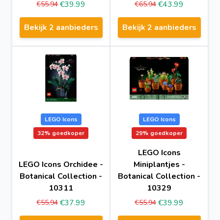
€39.99
€43.99
€55.94
€65.94
Bekijk 2 aanbieders
Bekijk 2 aanbieders
LEGO Icons
LEGO Icons
32%
goedkoper
29%
goedkoper
LEGO Icons
LEGO Icons Orchidee -
Miniplantjes -
Botanical Collection -
Botanical Collection -
10311
10329
€37.99
€39.99
€55.94
€55.94