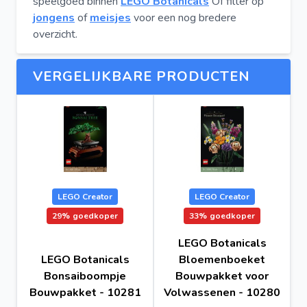
speelgoed binnen
LEGO Botanicals
Of filter op
jongens
of
meisjes
voor een nog bredere
overzicht.
VERGELIJKBARE PRODUCTEN
LEGO Creator
LEGO Creator
29%
goedkoper
33%
goedkoper
LEGO Botanicals
LEGO Botanicals
Bloemenboeket
Bonsaiboompje
Bouwpakket voor
Bouwpakket - 10281
Volwassenen - 10280