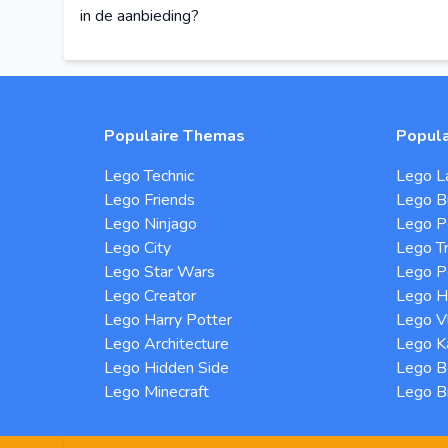
in de aanbieding?
Populaire Themas
Popula
Lego Technic
Lego L
Lego Friends
Lego B
Lego Ninjago
Lego P
Lego City
Lego Tr
Lego Star Wars
Lego Po
Lego Creator
Lego H
Lego Harry Potter
Lego Vl
Lego Architecture
Lego K
Lego Hidden Side
Lego B
Lego Minecraft
Lego B