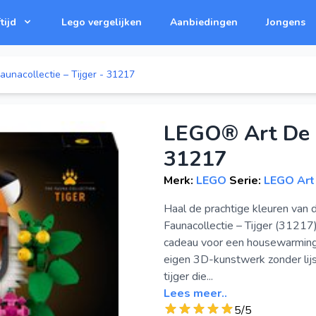
tijd
Lego vergelijken
Aanbiedingen
Jongens
unacollectie – Tijger - 31217
LEGO® Art De F
31217
Merk:
LEGO
Serie:
LEGO Art
Haal de prachtige kleuren van
Faunacollectie – Tijger (31217
cadeau voor een housewarmingp
eigen 3D-kunstwerk zonder lij
tijger die...
Lees meer..
5/5