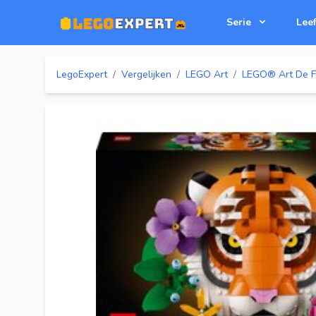
Serie
Leef
LegoExpert
/
Vergelijken
/
LEGO Art
/
LEGO® Art De Fa