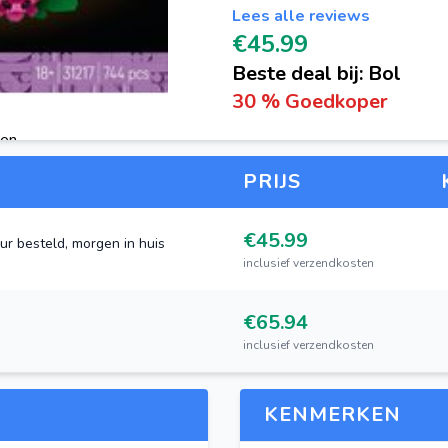
Lees alle reviews
€45.99
Beste deal bij: Bol
30 % Goedkoper
gen
PRIJS
€45.99
ur besteld, morgen in huis
inclusief verzendkosten
€65.94
inclusief verzendkosten
KENMERKEN