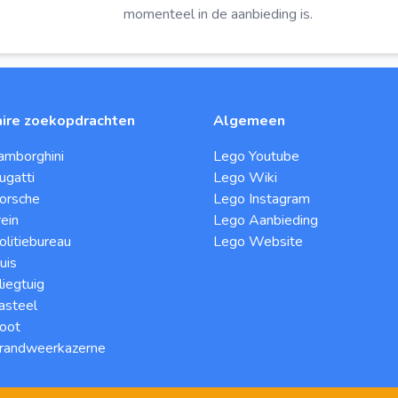
momenteel in de aanbieding is.
ire zoekopdrachten
Algemeen
amborghini
Lego Youtube
ugatti
Lego Wiki
orsche
Lego Instagram
ein
Lego Aanbieding
litiebureau
Lego Website
uis
iegtuig
asteel
oot
randweerkazerne