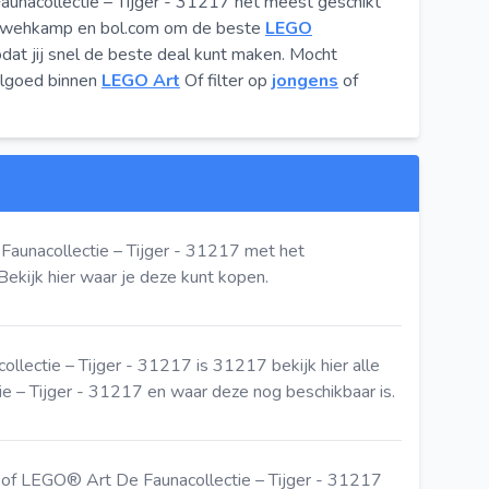
unacollectie – Tijger - 31217 het meest geschikt
ls wehkamp en bol.com om de beste
LEGO
at jij snel de beste deal kunt maken. Mocht
eelgoed binnen
LEGO Art
Of filter op
jongens
of
aunacollectie – Tijger - 31217 met het
Bekijk hier
waar je deze kunt kopen.
llectie – Tijger - 31217 is 31217
bekijk hier
alle
 – Tijger - 31217 en waar deze nog beschikbaar is.
of LEGO® Art De Faunacollectie – Tijger - 31217