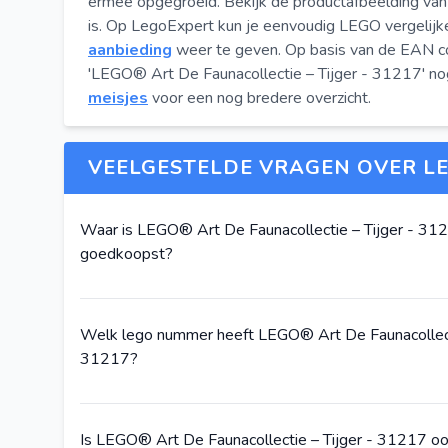
ermee opgegroeid. Bekijk de productafbeelding van
is. Op LegoExpert kun je eenvoudig LEGO vergeli
aanbieding
weer te geven. Op basis van de EAN co
'LEGO® Art De Faunacollectie – Tijger - 31217' nog
meisjes
voor een nog bredere overzicht.
VEELGESTELDE VRAGEN OVER LE
Waar is LEGO® Art De Faunacollectie – Tijger - 31
goedkoopst?
Welk lego nummer heeft LEGO® Art De Faunacollecti
31217?
Is LEGO® Art De Faunacollectie – Tijger - 31217 