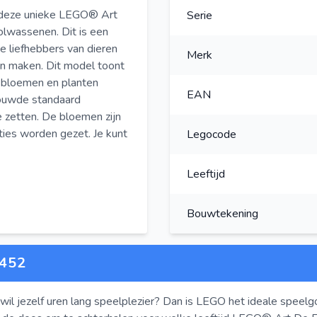
et deze unieke LEGO® Art
Serie
olwassenen. Dit is een
 liefhebbers van dieren
Merk
en maken. Dit model toont
e bloemen en planten
EAN
bouwde standaard
e zetten. De bloemen zijn
ties worden gezet. Je kunt
Legocode
Leeftijd
Bouwtekening
452
wil jezelf uren lang speelplezier? Dan is LEGO het ideale speelg