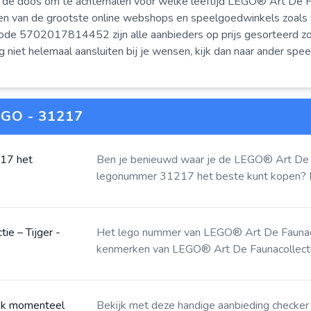
 de doos om te achterhalen voor welke leeftijd LEGO® Art De Fa
jken van de grootste online webshops en speelgoedwinkels zoa
de 5702017814452 zijn alle aanbieders op prijs gesorteerd zod
 niet helemaal aansluiten bij je wensen, kijk dan naar ander sp
GO - 31217
217 het
Ben je benieuwd waar je de LEGO® Art De F
legonummer 31217 het beste kunt kopen?
e – Tijger -
Het lego nummer van LEGO® Art De Faunaco
kenmerken van LEGO® Art De Faunacollectie
ook momenteel
Bekijk met deze
handige aanbieding checker